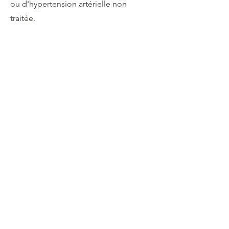
ou d'hypertension artérielle non
traitée.
Vous souhaitez essayer une
séance de sokuatsu ?
Prenons rendez-vous !
Je suis Claire Rouger, praticienne en
techniques traditionnelles japonaises
depuis plus de 15 ans pour vous aider
à vous poser et à retrouver de la
vitalité.