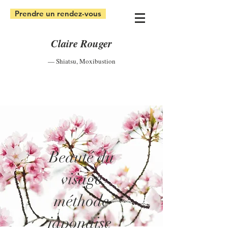
Prendre un rendez-vous
Claire Rouger
— Shiatsu
,
Moxibustion
Beauté du
visage
méthode
japonaise