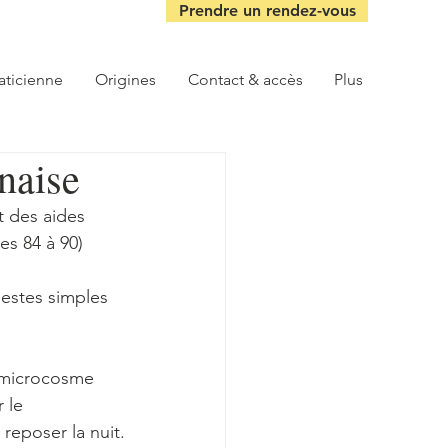
Prendre un rendez-vous
aticienne
Origines
Contact & accès
Plus
naise
 des aides 
es 84 à 90)
estes simples 
 microcosme 
 le 
reposer la nuit.