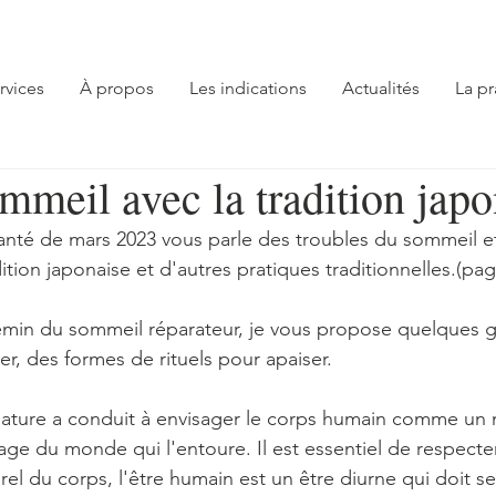
rvices
À propos
Les indications
Actualités
La pr
meil avec la tradition japo
nté de mars 2023 vous parle des troubles du sommeil et
ition japonaise et d'autres pratiques traditionnelles.(pag
emin du sommeil réparateur, je vous propose quelques g
r, des formes de rituels pour apaiser.
 nature a conduit à envisager le corps humain comme un
age du monde qui l'entoure. Il est essentiel de respecter
l du corps, l'être humain est un être diurne qui doit se 