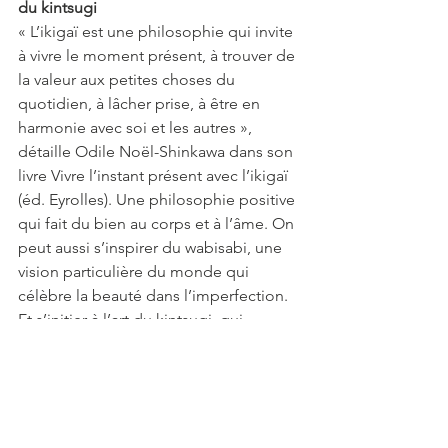
du kintsugi
« L’ikigaï est une philosophie qui invite 
à vivre le moment présent, à trouver de 
la valeur aux petites choses du 
quotidien, à lâcher prise, à être en 
harmonie avec soi et les autres », 
détaille Odile Noël-Shinkawa dans son 
livre Vivre l’instant présent avec l’ikigaï 
(éd. Eyrolles). Une philosophie positive 
qui fait du bien au corps et à l’âme. On 
peut aussi s’inspirer du wabisabi, une 
vision particulière du monde qui 
célèbre la beauté dans l’imperfection. 
Et s’initier à l’art du kintsugi, qui 
consiste à réparer les objets brisés ou 
fêlés avec de la laque d’or. Un peu 
comme si on réparait nos fêlures 
intérieures. Une histoire de résilience, 
donc…