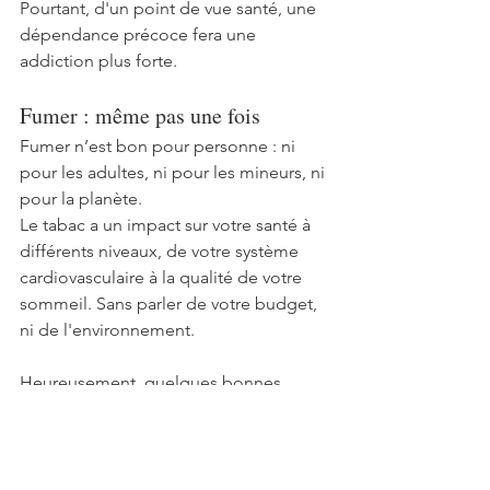
Pourtant, d'un point de vue santé, une 
dépendance précoce fera une 
addiction plus forte.
Fumer : même pas une fois 
Fumer n’est bon pour personne : ni 
pour les adultes, ni pour les mineurs, ni 
pour la planète. 
Le tabac a un impact sur votre santé à 
différents niveaux, de votre système 
cardiovasculaire à la qualité de votre 
sommeil. Sans parler de votre budget, 
ni de l'environnement.
Heureusement, quelques bonnes 
nouvelles ponctuent l'actualité. Au 
niveau mondial, on constate une 
baisse globale de consommation du 
tabac, que j'ai pu retrouver dans ma 