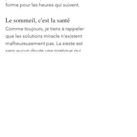
forme pour les heures qui suivent. 
Le sommeil, c'est la santé
Comme toujours, je tiens à rappeler 
que les solutions miracle n'existent 
malheureusement pas. La sieste est 
sans aucun doute une pratique qui 
mérite d'être intégrée à votre 
quotidien, si vous en ressentez le 
besoin et pour compenser un manque 
de repos. 
Mais elle ne peut en aucun cas se 
substituer à une bonne hygiène du 
sommeil ! Gardez bien en tête que la 
sieste est un complément.
Tant de choses se passent dans notre 
corps qui améliorent notre santé 
pendant le sommeil qu'il est essentiel 