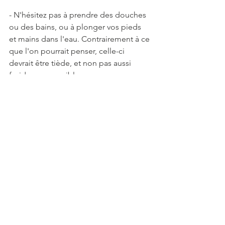
- N'hésitez pas à prendre des douches 
ou des bains, ou à plonger vos pieds 
et mains dans l'eau. Contrairement à ce 
que l'on pourrait penser, celle-ci 
devrait être tiède, et non pas aussi 
froide que possible.
- Pour maintenir l'hydratation du corps, 
mangez un peu plus salé ou buvez de 
l'eau minérale, qui contient souvent du 
sodium.
- Encore un conseil contre-intuitif : ne 
buvez pas en excès. Vous risqueriez en 
effet de surcharger vos reins. 
Désaltérez-vous quand vous avez soif, 
avec une eau chaude ou légèrement 
fraîche, mais surtout pas froide. 