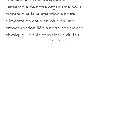
l’ensemble de notre organisme nous 
montre que faire attention à notre 
alimentation est bien plus qu’une 
préoccupation liée à notre apparence 
physique. Je suis convaincue du fait 
que manger de façon équilibrée et 
variée est une des clés de la santé. Il 
semble que les 
milliards de bactéries
s’agitant dans nos corps sont d’accord 
avec moi !
Microbiote mon amour ! 
C'est dans cette démarche de bien 
prendre soin de soi - et pour 
longtemps 
- 
que vous pourrez dès 
2024 profiter des semaines 
“
Microbiote mon amour
“
. Un temps 
choisi pour vous accorder des 