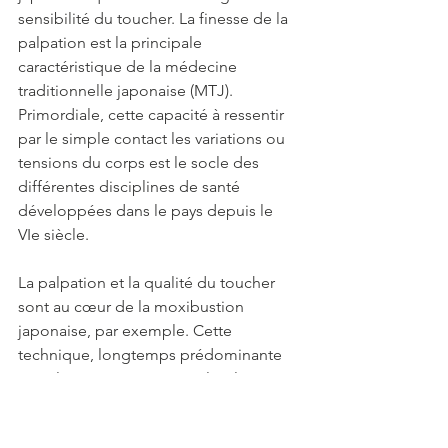
sensibilité du toucher. La finesse de la 
palpation est la principale 
caractéristique de la médecine 
traditionnelle japonaise (MTJ). 
Primordiale, cette capacité à ressentir 
par le simple contact les variations ou 
tensions du corps est le socle des 
différentes disciplines de santé 
développées dans le pays depuis le 
VIe siècle. 
La palpation et la qualité du toucher 
sont au cœur de la moxibustion 
japonaise, par exemple. Cette 
technique, longtemps prédominante 
pour la santé au Japon, utilise la 
chaleur de la combustion de l'armoise. 
Elle nécessite que le praticien soit dans 