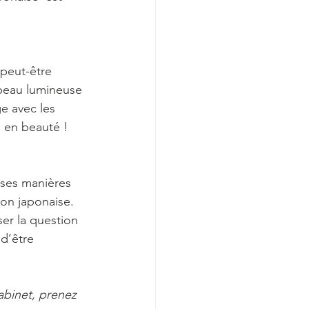
 peut-être 
 peau lumineuse 
e avec les 
e en beauté !
uses manières 
ion japonaise. 
ser la question 
d’être 
cabinet, prenez 