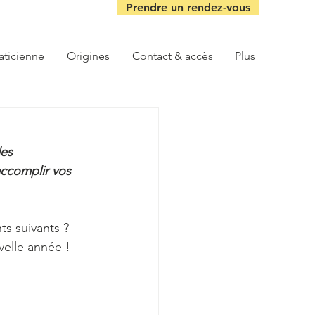
Prendre un rendez-vous
aticienne
Origines
Contact & accès
Plus
es 
 accomplir vos 
ts suivants ? 
uvelle année !