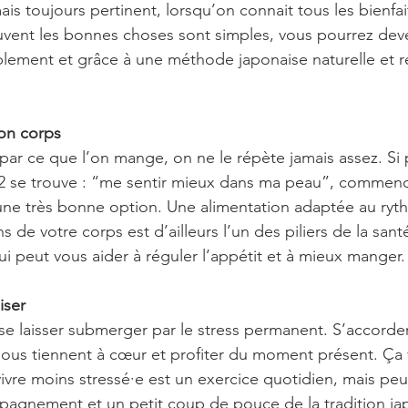
is toujours pertinent, lorsqu’on connait tous les bienfait
vent les bonnes choses sont simples, vous pourrez dev
plement et grâce à une méthode japonaise naturelle et 
son corps
r ce que l’on mange, on ne le répète jamais assez. Si 
2 se trouve : “me sentir mieux dans ma peau”, commence
une très bonne option. Une alimentation adaptée au ryt
s de votre corps est d’ailleurs l’un des piliers de la sant
ui peut vous aider à réguler l’appétit et à mieux manger.
iser
e laisser submerger par le stress permanent. S’accorde
 nous tiennent à cœur et profiter du moment présent. Ça 
ivre moins stressé·e est un exercice quotidien, mais peut 
ompagnement et un petit coup de pouce de la tradition jap