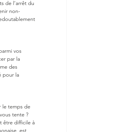
s de l’arrêt du 
enir non-
redoutablement 
parmi vos 
r par la 
hme des 
é pour la 
r le temps de 
vous tente ? 
être difficile à 
onaise  est 