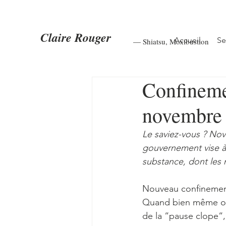
Claire Rouger
Accueil
Se
— Shiatsu
,
Moxibustion
Confinemen
novembre 
Le saviez-vous ? Nov
gouvernement vise à i
substance, dont les 
Nouveau confinement 
Quand bien même on
de la “pause clope“,