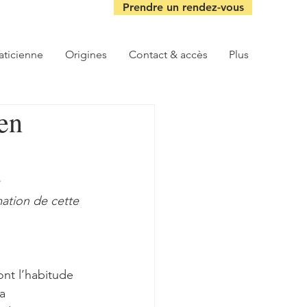
Prendre un rendez-vous
aticienne
Origines
Contact & accès
Plus
en
 
mation de cette 
ont l’habitude 
a 