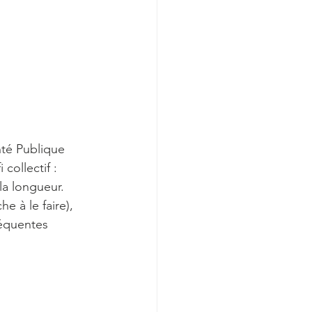
nté Publique 
collectif : 
la longueur. 
e à le faire), 
réquentes 