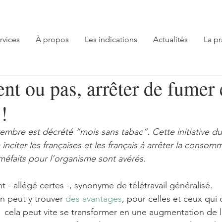
rvices
À propos
Les indications
Actualités
La pr
t ou pas, arrêter de fumer 
!
embre est décrété “mois sans tabac“. Cette initiative du
nciter les françaises et les français à arrêter la consom
méfaits pour l’organisme sont avérés.
- allégé certes -, synonyme de télétravail généralisé. 
 peut y trouver 
des avantages
, pour celles et ceux qui 
  cela peut vite se transformer en une augmentation de l