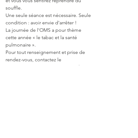
et vous vous sentirez reprendre du 
souffle.
Une seule séance est nécessaire. Seule 
condition : avoir envie d'arrêter !
La journée de l'OMS a pour thème 
cette année « le tabac et la santé 
pulmonaire ».
Pour tout renseignement et prise de 
rendez-vous, contactez le 
06.44.09.81.96, ou envoyez un mail à 
cl.rouger@orange.fr
Commentaires